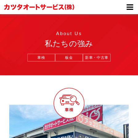
About Us
私たちの強み
車検
板金
新車・中古車